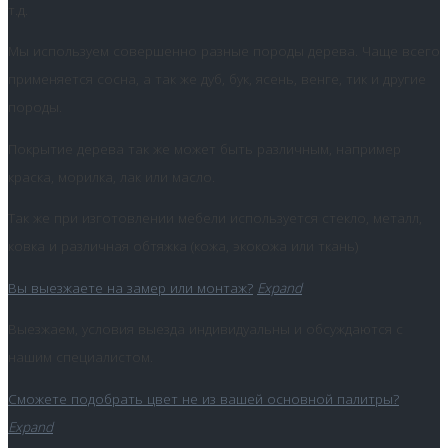
т.д.
Мы используем совершенно разные породы дерева. Чаще всего
применяется сосна, а так же дуб, бук, ясень, венге, тик и другие
породы.
Покрытие дерева так же может быть различным, например
краска, морилка, лак или масло.
Так же при изготовлении мебели используется стекло, металл,
ковка и различная обтяжка (кожа, экокожа или ткань)
Вы выезжаете на замер или монтаж?
Expand
Выезжаем, условия выезда индивидуальны и обсуждаются с
нашим специалистом.
Сможете подобрать цвет не из вашей основной палитры?
Expand