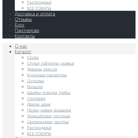
Распродажа!
ВСЕ ТОВАРЫ
Доставка и оплата
Отзывы
Блог
Партнерам
Контакты
О нас
Каталог
Столы
Стулья, табуреты, скамьи
Диваны, кресла
Кухонные гарнитуры
Острова
Кровати
Шкафы, комоды, тумбы
Стеллажи
Двери, арки
Полки, рамки, вешалки
Фальшбалки, погонаж
Светильники, люстры
Распродажа!
ВСЕ ТОВАРЫ