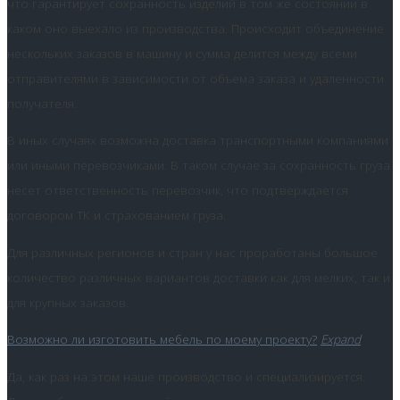
что гарантирует сохранность изделий в том же состоянии в
каком оно выехало из производства. Происходит объединение
нескольких заказов в машину и сумма делится между всеми
отправителями в зависимости от объема заказа и удаленности
получателя.
В иных случаях возможна доставка транспортными компаниями
или иными перевозчиками. В таком случае за сохранность груза
несет ответственность перевозчик, что подтверждается
договором ТК и страхованием груза.
Для различных регионов и стран у нас проработаны большое
количество различных вариантов доставки как для мелких, так и
для крупных заказов.
Возможно ли изготовить мебель по моему проекту?
Expand
Да, как раз на этом наше производство и специализируется.