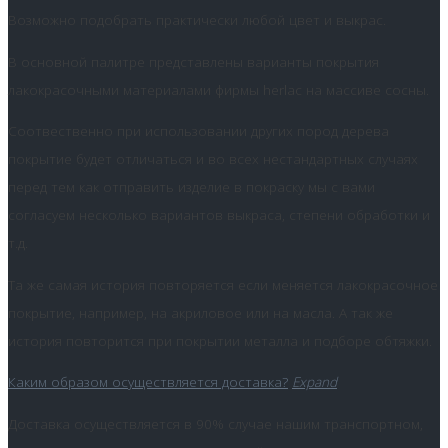
Возможно подобрать практически любой цвет и выкрас.
В основной палитре представлены варианты покрытия
лакокрасочными материалами фирмы herlac на массиве сосны.
Соотвественно при использовании других пород дерева
покрытие будет отличаться и во всех нестандартных случаях
перед тем как отправить изделие в покраску мы с вами
согласуем несколько вариантов выкраса, степени обработки и
т.д.
Та же самая история повторяется если меняется лакокрасочное
покрытие, например, на акриловое или на масла. А так же
история повторится при покрытии металла и подборе обтяжки.
Каким образом осуществляется доставка?
Expand
Доставка осуществляется в 90% случае нашим транспортном,