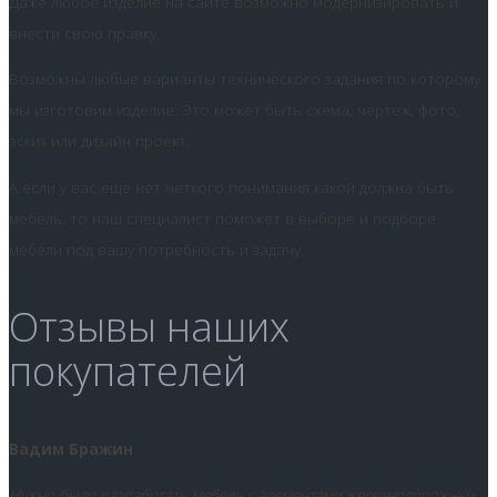
Даже любое изделие на сайте возможно модернизировать и
внести свою правку.
Возможны любые варианты технического задания по которому
мы изготовим изделие. Это может быть схема, чертеж, фото,
эскиз или дизайн проект.
А если у вас еще нет четкого понимания какой должна быть
мебель, то наш специалист поможет в выборе и подборе
мебели под вашу потребность и задачу.
Отзывы наших
покупателей
Вадим Бражин
Нужно было разработать мебель с элементами железнодорожных