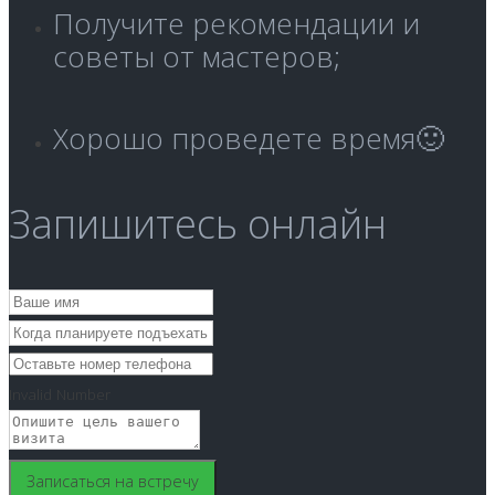
Получите рекомендации и
советы от мастеров;
Хорошо проведете время🙂
Запишитесь онлайн
Invalid Number
Записаться на встречу