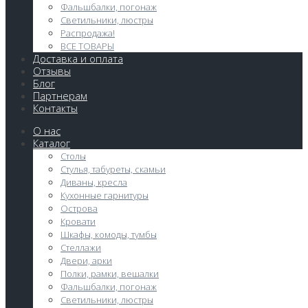
Фальшбалки, погонаж
Светильники, люстры
Распродажа!
ВСЕ ТОВАРЫ
Доставка и оплата
Отзывы
Блог
Партнерам
Контакты
О нас
Каталог
Столы
Стулья, табуреты, скамьи
Диваны, кресла
Кухонные гарнитуры
Острова
Кровати
Шкафы, комоды, тумбы
Стеллажи
Двери, арки
Полки, рамки, вешалки
Фальшбалки, погонаж
Светильники, люстры