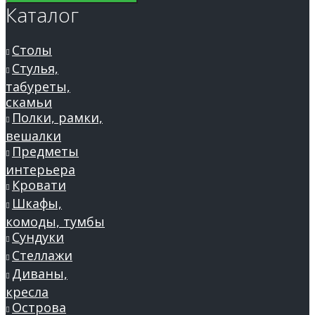
Каталог
Столы
Стулья,
табуреты,
скамьи
Полки, рамки,
вешалки
Предметы
интерьера
Кровати
Шкафы,
комоды, тумбы
Сундуки
Стеллажи
Диваны,
кресла
Острова