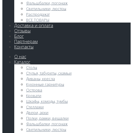
Фальшбалки, погонаж
Светильники, люстры
Распродажа!
ВСЕ ТОВАРЫ
Доставка и оплата
Отзывы
Блог
Партнерам
Контакты
О нас
Каталог
Столы
Стулья, табуреты, скамьи
Диваны, кресла
Кухонные гарнитуры
Острова
Кровати
Шкафы, комоды, тумбы
Стеллажи
Двери, арки
Полки, рамки, вешалки
Фальшбалки, погонаж
Светильники, люстры