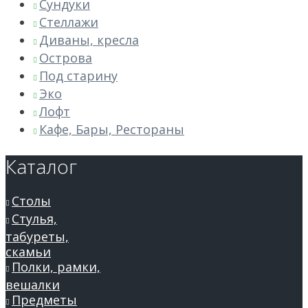
Сундуки
Стеллажи
Диваны, кресла
Острова
Под старину
Эко
Лофт
Кафе, Бары, Рестораны
Каталог
Столы
Стулья,
табуреты,
скамьи
Полки, рамки,
вешалки
Предметы