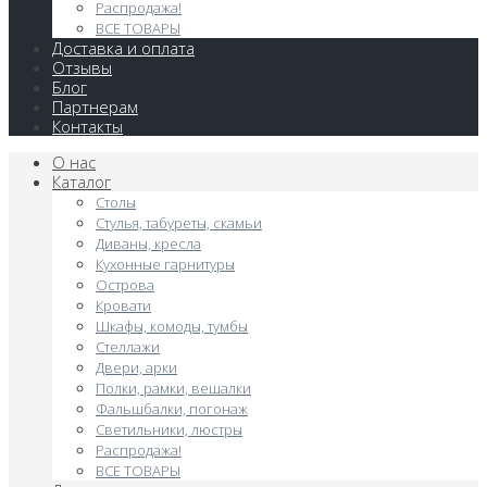
Распродажа!
ВСЕ ТОВАРЫ
Доставка и оплата
Отзывы
Блог
Партнерам
Контакты
О нас
Каталог
Столы
Стулья, табуреты, скамьи
Диваны, кресла
Кухонные гарнитуры
Острова
Кровати
Шкафы, комоды, тумбы
Стеллажи
Двери, арки
Полки, рамки, вешалки
Фальшбалки, погонаж
Светильники, люстры
Распродажа!
ВСЕ ТОВАРЫ