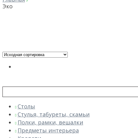
Эко
Столы
Стулья, табуреты, скамьи
Полки, рамки, вешалки
Предметы интерьера