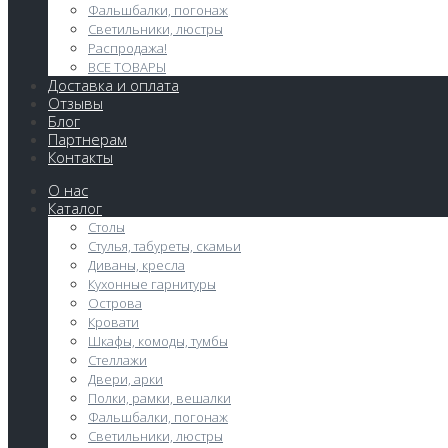
Фальшбалки, погонаж
Светильники, люстры
Распродажа!
ВСЕ ТОВАРЫ
Доставка и оплата
Отзывы
Блог
Партнерам
Контакты
О нас
Каталог
Столы
Стулья, табуреты, скамьи
Диваны, кресла
Кухонные гарнитуры
Острова
Кровати
Шкафы, комоды, тумбы
Стеллажи
Двери, арки
Полки, рамки, вешалки
Фальшбалки, погонаж
Светильники, люстры