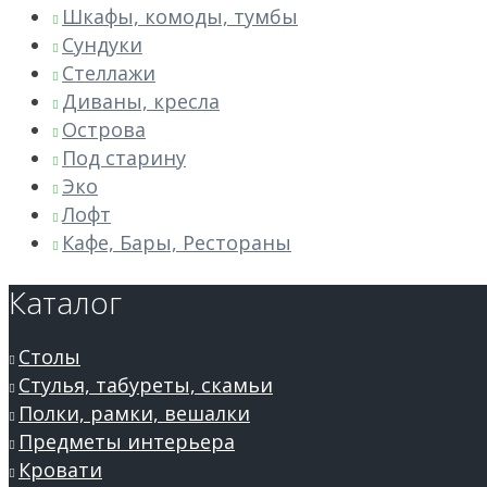
Шкафы, комоды, тумбы
Сундуки
Стеллажи
Диваны, кресла
Острова
Под старину
Эко
Лофт
Кафе, Бары, Рестораны
Каталог
Столы
Стулья, табуреты, скамьи
Полки, рамки, вешалки
Предметы интерьера
Кровати