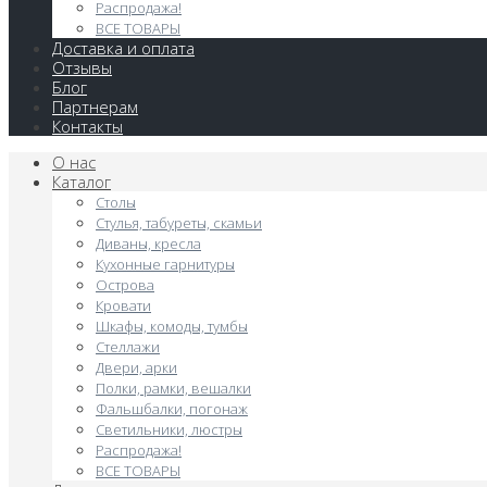
Распродажа!
ВСЕ ТОВАРЫ
Доставка и оплата
Отзывы
Блог
Партнерам
Контакты
О нас
Каталог
Столы
Стулья, табуреты, скамьи
Диваны, кресла
Кухонные гарнитуры
Острова
Кровати
Шкафы, комоды, тумбы
Стеллажи
Двери, арки
Полки, рамки, вешалки
Фальшбалки, погонаж
Светильники, люстры
Распродажа!
ВСЕ ТОВАРЫ