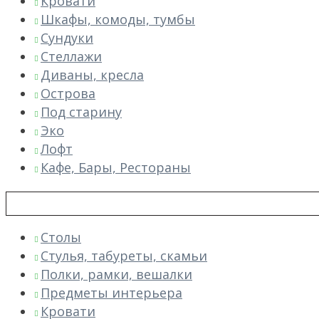
Кровати
Шкафы, комоды, тумбы
Сундуки
Стеллажи
Диваны, кресла
Острова
Под старину
Эко
Лофт
Кафе, Бары, Рестораны
Столы
Стулья, табуреты, скамьи
Полки, рамки, вешалки
Предметы интерьера
Кровати