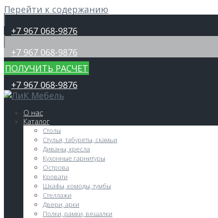
Перейти к содержанию
+7 967 068-9876
+7 967 068-9876
ПОЛУЧИТЬ РАСЧЕТ
+7 967 068-9876
О нас
Каталог
Столы
Стулья, табуреты, скамьи
Диваны, кресла
Кухонные гарнитуры
Острова
Кровати
Шкафы, комоды, тумбы
Стеллажи
Двери, арки
Полки, рамки, вешалки