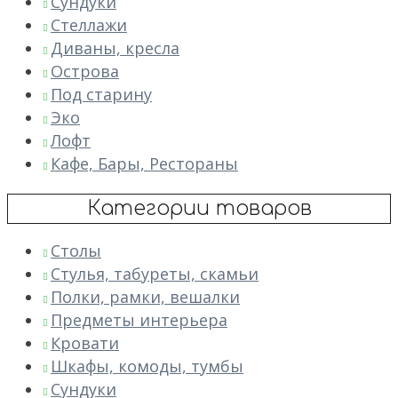
Сундуки
Стеллажи
Диваны, кресла
Острова
Под старину
Эко
Лофт
Кафе, Бары, Рестораны
Категории товаров
Столы
Стулья, табуреты, скамьи
Полки, рамки, вешалки
Предметы интерьера
Кровати
Шкафы, комоды, тумбы
Сундуки