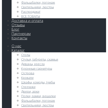
Фальшбалки, погонаж
Светильники, люстры
Распродажа!
ВСЕ ТОВАРЫ
Доставка и оплата
Отзывы
Блог
Партнерам
Контакты
О нас
Каталог
Столы
Стулья, табуреты, скамьи
Диваны, кресла
Кухонные гарнитуры
Острова
Кровати
Шкафы, комоды, тумбы
Стеллажи
Двери, арки
Полки, рамки, вешалки
Фальшбалки, погонаж
Светильники, люстры