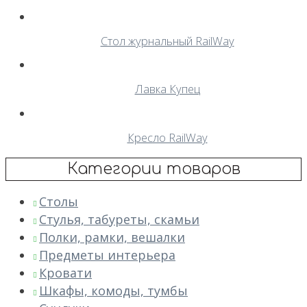
Стол журнальный RailWay
Лавка Купец
Кресло RailWay
Категории товаров
Столы
Стулья, табуреты, скамьи
Полки, рамки, вешалки
Предметы интерьера
Кровати
Шкафы, комоды, тумбы