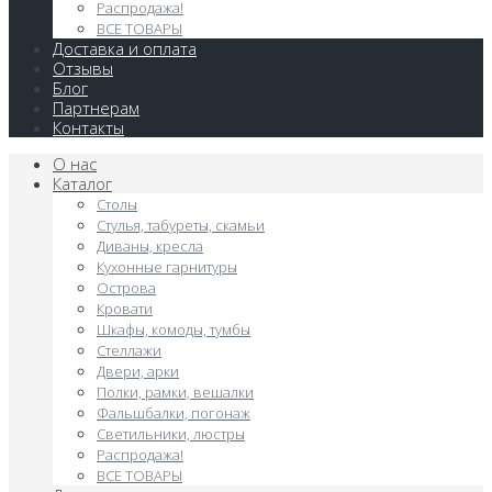
Распродажа!
ВСЕ ТОВАРЫ
Доставка и оплата
Отзывы
Блог
Партнерам
Контакты
О нас
Каталог
Столы
Стулья, табуреты, скамьи
Диваны, кресла
Кухонные гарнитуры
Острова
Кровати
Шкафы, комоды, тумбы
Стеллажи
Двери, арки
Полки, рамки, вешалки
Фальшбалки, погонаж
Светильники, люстры
Распродажа!
ВСЕ ТОВАРЫ