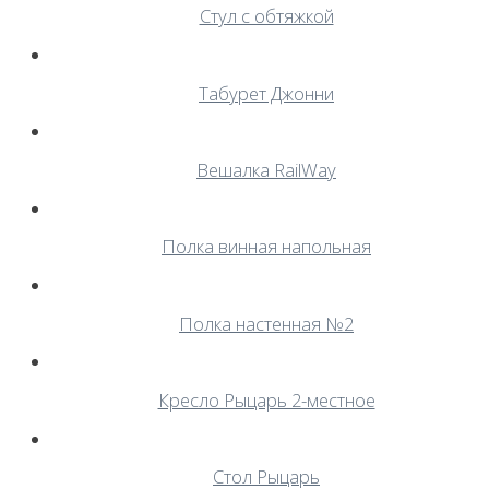
Стул с обтяжкой
Табурет Джонни
Вешалка RailWay
Полка винная напольная
Полка настенная №2
Кресло Рыцарь 2-местное
Стол Рыцарь