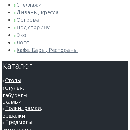
Стеллажи
Диваны, кресла
Острова
Под старину
Эко
Лофт
Кафе, Бары, Рестораны
Каталог
Столы
Стулья,
табуреты,
скамьи
Полки, рамки,
вешалки
Предметы
интерьера