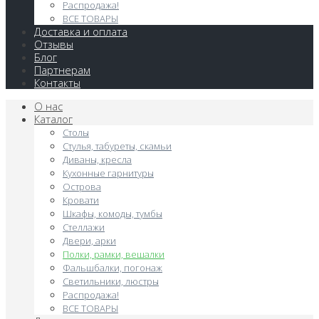
Распродажа!
ВСЕ ТОВАРЫ
Доставка и оплата
Отзывы
Блог
Партнерам
Контакты
О нас
Каталог
Столы
Стулья, табуреты, скамьи
Диваны, кресла
Кухонные гарнитуры
Острова
Кровати
Шкафы, комоды, тумбы
Стеллажи
Двери, арки
Полки, рамки, вешалки
Фальшбалки, погонаж
Светильники, люстры
Распродажа!
ВСЕ ТОВАРЫ