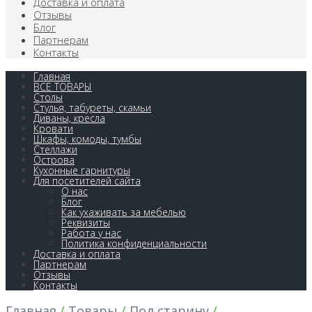
Доставка и оплата
Отзывы
Блог
Партнерам
Контакты
Главная
ВСЕ ТОВАРЫ
Столы
Стулья, табуреты, скамьи
Диваны, кресла
Кровати
Шкафы, комоды, тумбы
Стеллажи
Острова
Кухонные гарнитуры
Для посетителей сайта
О нас
Блог
Как ухаживать за мебелью
Реквизиты
Работа у нас
Политика конфиденциальности
Доставка и оплата
Партнерам
Отзывы
Контакты
Главная
/
Товары
/
Под старину
/