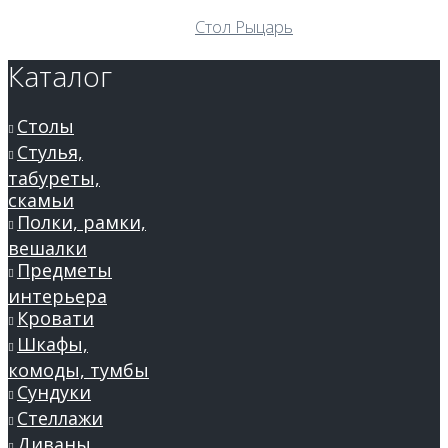
Стол Рыцарь
Каталог
Столы
Стулья,
табуреты,
скамьи
Полки, рамки,
вешалки
Предметы
интерьера
Кровати
Шкафы,
комоды, тумбы
Сундуки
Стеллажи
Диваны,