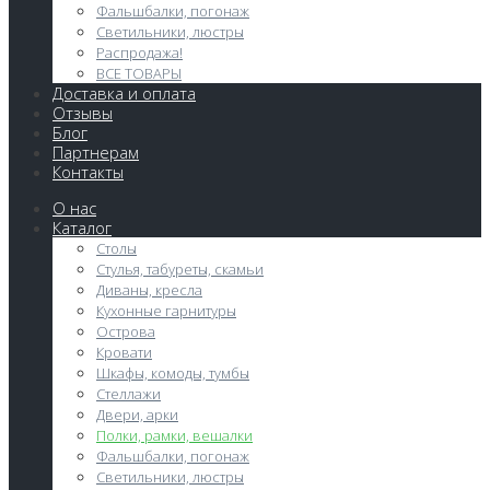
Фальшбалки, погонаж
Светильники, люстры
Распродажа!
ВСЕ ТОВАРЫ
Доставка и оплата
Отзывы
Блог
Партнерам
Контакты
О нас
Каталог
Столы
Стулья, табуреты, скамьи
Диваны, кресла
Кухонные гарнитуры
Острова
Кровати
Шкафы, комоды, тумбы
Стеллажи
Двери, арки
Полки, рамки, вешалки
Фальшбалки, погонаж
Светильники, люстры